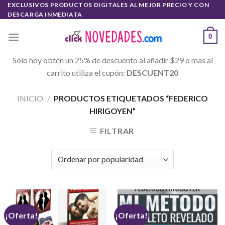
Skip
EXCLUSIVOS PRODUCTOS DIGITALES AL MEJOR PRECIO Y CON
DESCARGA INMEDIATA
to
content
0
Solo hoy obtén un 25% de descuento al añadir $29 o mas al
carrito utiliza el cupón:
DESCUENT20
INICIO
/
PRODUCTOS ETIQUETADOS “FEDERICO
HIRIGOYEN”
FILTRAR
¡Oferta!
¡Oferta!