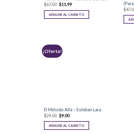
(Para
$
67.00
$
11.99
$
47.
AÑADIR AL CARRITO
AÑ
¡Oferta!
El Método Alfa – Esteban Lara
$
29.00
$
9.00
AÑADIR AL CARRITO