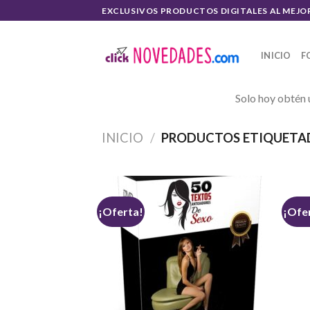
Skip
EXCLUSIVOS PRODUCTOS DIGITALES AL MEJO
to
content
INICIO
F
Solo hoy obtén 
INICIO
/
PRODUCTOS ETIQUETAD
¡Oferta!
¡Ofe