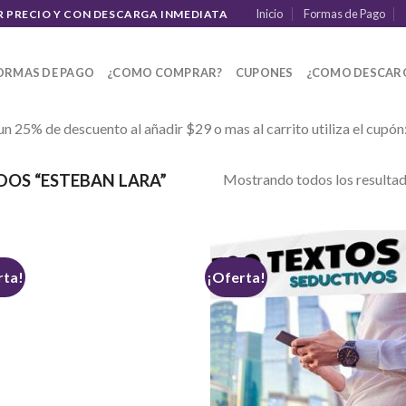
Inicio
Formas de Pago
R PRECIO Y CON DESCARGA INMEDIATA
ORMAS DE PAGO
¿COMO COMPRAR?
CUPONES
¿COMO DESCAR
un 25% de descuento al añadir $29 o mas al carrito utiliza el cupón
Mostrando todos los resultad
OS “ESTEBAN LARA”
rta!
¡Oferta!