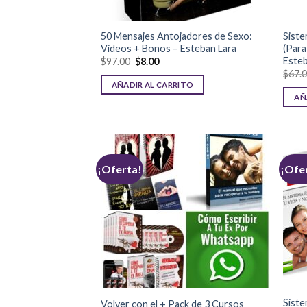
50 Mensajes Antojadores de Sexo:
Siste
Videos + Bonos – Esteban Lara
(Par
Esteb
$
97.00
$
8.00
$
67.
AÑADIR AL CARRITO
AÑ
¡Oferta!
¡Ofe
Siste
Volver con el + Pack de 3 Cursos