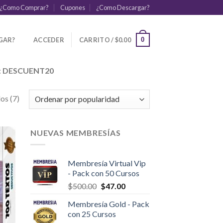
¿Como Comprar?
Cupones
¿Como Descargar?
GAR?
ACCEDER
CARRITO /
$
0.00
0
:
DESCUENT20
os (7)
NUEVAS MEMBRESÍAS
Membresía Virtual Vip
- Pack con 50 Cursos
$
500.00
$
47.00
Membresía Gold - Pack
con 25 Cursos