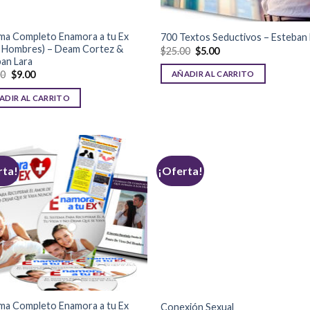
ma Completo Enamora a tu Ex
700 Textos Seductivos – Esteban 
a Hombres) – Deam Cortez &
$
25.00
$
5.00
an Lara
00
$
9.00
AÑADIR AL CARRITO
ADIR AL CARRITO
rta!
¡Oferta!
ma Completo Enamora a tu Ex
Conexión Sexual