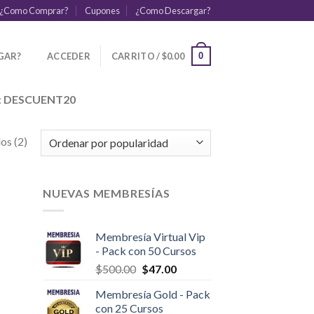
¿Como Comprar?
Cupones
¿Como Descargar?
GAR?
ACCEDER
CARRITO /
$
0.00
0
:
DESCUENT20
os (2)
NUEVAS MEMBRESÍAS
Membresía Virtual Vip
- Pack con 50 Cursos
$
500.00
$
47.00
Membresía Gold - Pack
con 25 Cursos