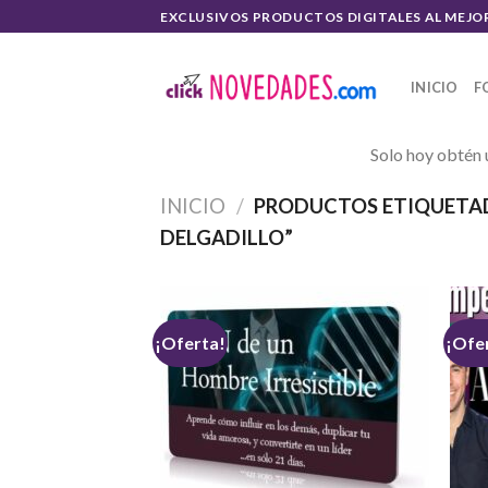
Skip
EXCLUSIVOS PRODUCTOS DIGITALES AL MEJO
to
content
INICIO
F
Solo hoy obtén 
INICIO
/
PRODUCTOS ETIQUETAD
DELGADILLO”
¡Oferta!
¡Ofe