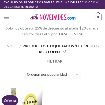
Skip
EXCLUSIVOS PRODUCTOS DIGITALES AL MEJOR PRECIO Y CON
DESCARGA INMEDIATA
to
content
0
Solo hoy obtén un 25% de descuento al añadir $29 o mas al
carrito utiliza el cupón:
DESCUENT20
INICIO
/
PRODUCTOS ETIQUETADOS “EL CÍRCULO -
ROD FUENTES”
FILTRAR
¡Oferta!