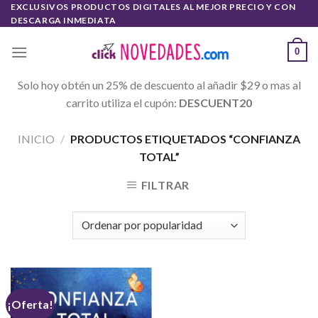
Skip
EXCLUSIVOS PRODUCTOS DIGITALES AL MEJOR PRECIO Y CON
DESCARGA INMEDIATA
to
content
0
Solo hoy obtén un 25% de descuento al añadir $29 o mas al
carrito utiliza el cupón:
DESCUENT20
INICIO
/
PRODUCTOS ETIQUETADOS “CONFIANZA
TOTAL”
FILTRAR
¡Oferta!