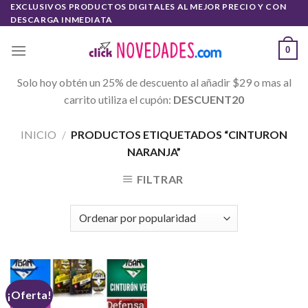
Skip
EXCLUSIVOS PRODUCTOS DIGITALES AL MEJOR PRECIO Y CON
DESCARGA INMEDIATA
to
content
0
Solo hoy obtén un 25% de descuento al añadir $29 o mas al
carrito utiliza el cupón:
DESCUENT20
INICIO
/
PRODUCTOS ETIQUETADOS “CINTURON
NARANJA”
FILTRAR
¡Oferta!