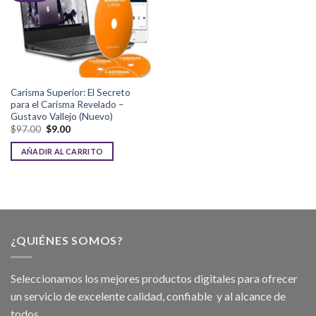
Carisma Superior: El Secreto
para el Carisma Revelado –
Gustavo Vallejo (Nuevo)
$
97.00
$
9.00
AÑADIR AL CARRITO
¿QUIÉNES SOMOS?
Seleccionamos los mejores productos digitales para ofrecer
un servicio de excelente calidad, confiable y al alcance de
todos