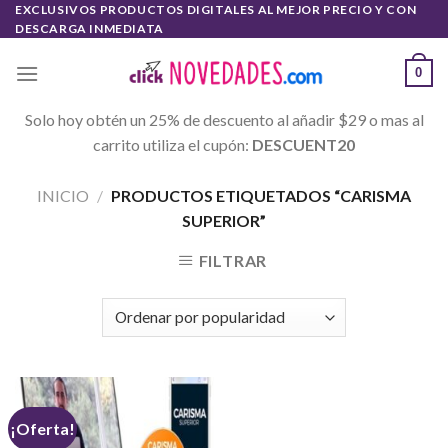
Skip
EXCLUSIVOS PRODUCTOS DIGITALES AL MEJOR PRECIO Y CON
DESCARGA INMEDIATA
to
content
0
Solo hoy obtén un 25% de descuento al añadir $29 o mas al
carrito utiliza el cupón:
DESCUENT20
INICIO
/
PRODUCTOS ETIQUETADOS “CARISMA
SUPERIOR”
FILTRAR
¡Oferta!