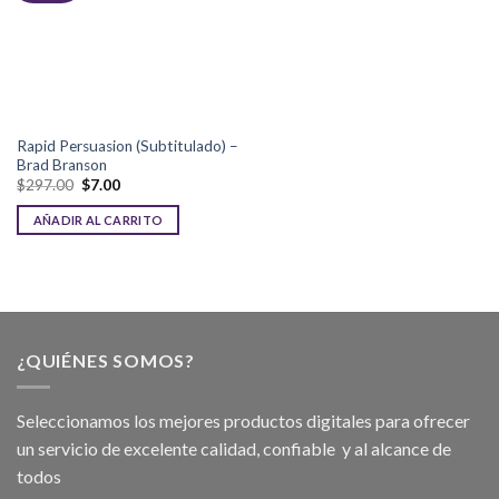
Rapid Persuasion (Subtitulado) –
Brad Branson
$
297.00
$
7.00
AÑADIR AL CARRITO
¿QUIÉNES SOMOS?
Seleccionamos los mejores productos digitales para ofrecer
un servicio de excelente calidad, confiable y al alcance de
todos