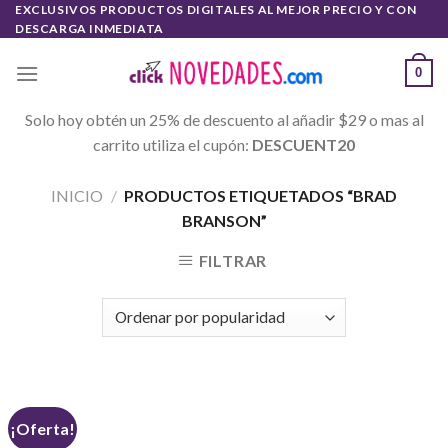
Skip
EXCLUSIVOS PRODUCTOS DIGITALES AL MEJOR PRECIO Y CON
DESCARGA INMEDIATA
to
content
0
Solo hoy obtén un 25% de descuento al añadir $29 o mas al
carrito utiliza el cupón:
DESCUENT20
INICIO
/
PRODUCTOS ETIQUETADOS “BRAD
BRANSON”
FILTRAR
¡Oferta!