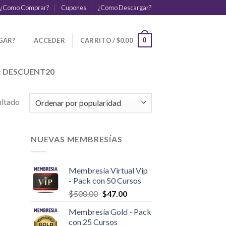
¿Como Comprar?
Cupones
¿Como Descargar?
GAR?
ACCEDER
CARRITO /
$
0.00
0
:
DESCUENT20
ultado
NUEVAS MEMBRESÍAS
Membresía Virtual Vip
- Pack con 50 Cursos
$
500.00
$
47.00
Membresía Gold - Pack
con 25 Cursos