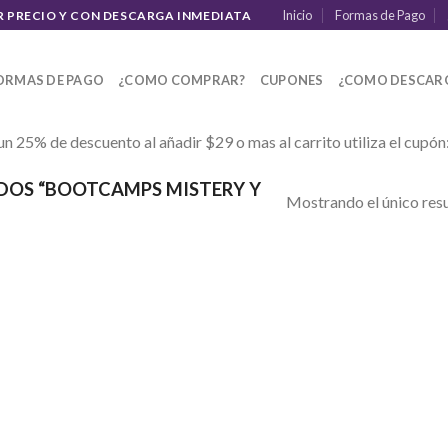
Inicio
Formas de Pago
R PRECIO Y CON DESCARGA INMEDIATA
ORMAS DE PAGO
¿COMO COMPRAR?
CUPONES
¿COMO DESCAR
un 25% de descuento al añadir $29 o mas al carrito utiliza el cupón
OS “BOOTCAMPS MISTERY Y
Mostrando el único res