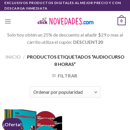
Skip
EXCLUSIVOS PRODUCTOS DIGITALES AL MEJOR PRECIO Y CON
DESCARGA INMEDIATA
to
content
0
Solo hoy obtén un 25% de descuento al añadir $29 o mas al
carrito utiliza el cupón:
DESCUENT20
INICIO
/
PRODUCTOS ETIQUETADOS “AUDIOCURSO
8 HORAS”
FILTRAR
¡Oferta!