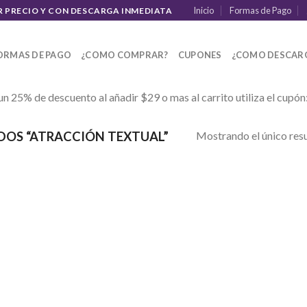
Inicio
Formas de Pago
R PRECIO Y CON DESCARGA INMEDIATA
ORMAS DE PAGO
¿COMO COMPRAR?
CUPONES
¿COMO DESCAR
un 25% de descuento al añadir $29 o mas al carrito utiliza el cupón
Mostrando el único res
OS “ATRACCIÓN TEXTUAL”