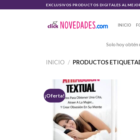
Skip
EXCLUSIVOS PRODUCTOS DIGITALES AL MEJO
to
content
INICIO
F
Solo hoy obtén 
INICIO
/
PRODUCTOS ETIQUETAD
¡Oferta!