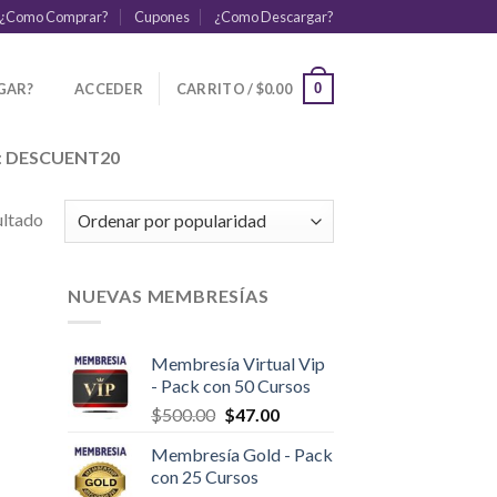
¿Como Comprar?
Cupones
¿Como Descargar?
GAR?
ACCEDER
CARRITO /
$
0.00
0
:
DESCUENT20
ultado
NUEVAS MEMBRESÍAS
Membresía Virtual Vip
- Pack con 50 Cursos
$
500.00
$
47.00
Membresía Gold - Pack
con 25 Cursos