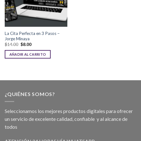
La Cita Perfecta en 3 Pasos –
Jorge Minaya
$
14.00
$
8.00
AÑADIR AL CARRITO
¿QUIÉNES SOMOS?
Seleccionamos los mejores productos digitales para ofrecer
un servicio de excelente calidad, confiable y al alcance de
todos