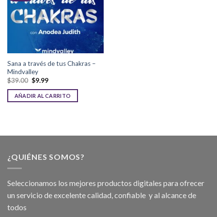
Sana a través de tus Chakras –
Mindvalley
$
39.00
$
9.99
AÑADIR AL CARRITO
¿QUIÉNES SOMOS?
Seleccionamos los mejores productos digitales para ofrecer
un servicio de excelente calidad, confiable y al alcance de
todos