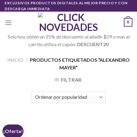
Skip
EXCLUSIVOS PRODUCTOS DIGITALES AL MEJOR PRECIO Y CON
DESCARGA INMEDIATA
to
content
0
Solo hoy obtén un 25% de descuento al añadir $29 o mas al
carrito utiliza el cupón:
DESCUENT20
INICIO
/
PRODUCTOS ETIQUETADOS “ALEXANDRO
MAYER”
FILTRAR
¡Oferta!