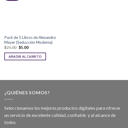
Pack de 5 Libros de Alexandro
Mayer (Seducción Moderna)
$
25.00
$
5.00
AÑADIR AL CARRITO
¿QUIÉNES SOMOS?
Seleccionamos los mejores productos digitales para ofrecer
un servicio de excelente calidad, confiable y al alcance de
todos