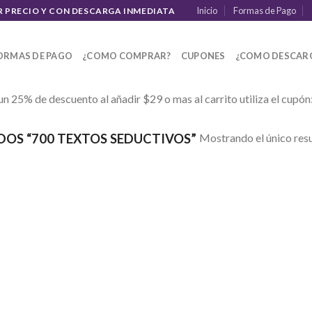
Inicio
Formas de Pago
R PRECIO Y CON DESCARGA INMEDIATA
ORMAS DE PAGO
¿COMO COMPRAR?
CUPONES
¿COMO DESCAR
un 25% de descuento al añadir $29 o mas al carrito utiliza el cupón
Mostrando el único res
OS “700 TEXTOS SEDUCTIVOS”