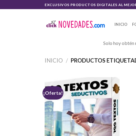
Skip
EXCLUSIVOS PRODUCTOS DIGITALES AL MEJO
to
content
INICIO
F
Solo hoy obtén 
INICIO
/
PRODUCTOS ETIQUETAD
¡Oferta!