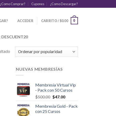
¿Como Comprar?
Cupones
¿Como Descargar?
GAR?
ACCEDER
CARRITO /
$
0.00
0
:
DESCUENT20
ultado
NUEVAS MEMBRESÍAS
Membresía Virtual Vip
- Pack con 50 Cursos
$
500.00
$
47.00
Membresía Gold - Pack
con 25 Cursos