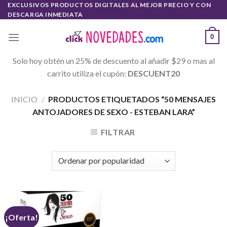
Skip
EXCLUSIVOS PRODUCTOS DIGITALES AL MEJOR PRECIO Y CON
DESCARGA INMEDIATA
to
content
0
Solo hoy obtén un 25% de descuento al añadir $29 o mas al
carrito utiliza el cupón:
DESCUENT20
INICIO
/
PRODUCTOS ETIQUETADOS “50 MENSAJES
ANTOJADORES DE SEXO - ESTEBAN LARA”
FILTRAR
¡Oferta!