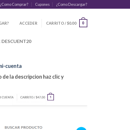
¿Como Comprar?
Cupones
¿Como Descargar?
GAR?
ACCEDER
CARRITO /
$
0.00
0
:
DESCUENT20
mi-cuenta
de la descripcion haz clic y