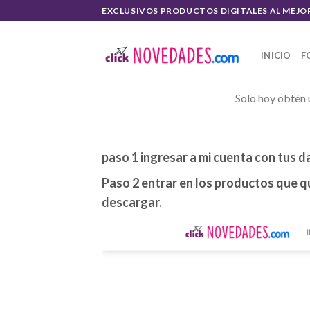
Skip
EXCLUSIVOS PRODUCTOS DIGITALES AL MEJO
to
content
INICIO
F
Solo hoy obtén 
paso 1 ingresar a mi cuenta con tus d
Paso 2 entrar en los productos que qu
descargar.